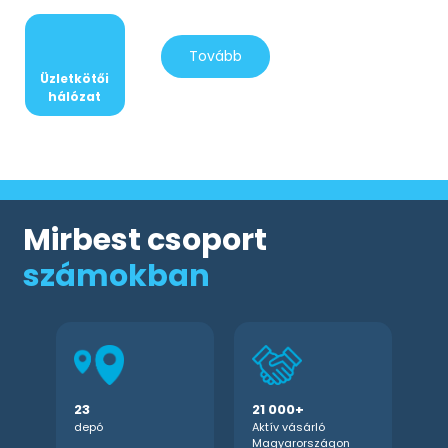
Tovább
Üzletkötői
hálózat
Mirbest csoport
számokban
23
23
21 000+
21 000+
depó
depó
Aktív vásárló
Aktív vásárló
Magyarországon
Magyarországon