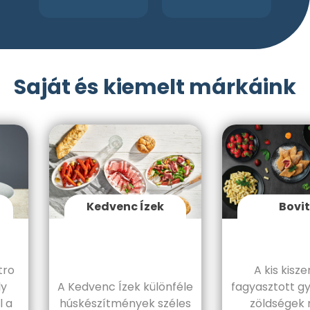
Saját és kiemelt márkáink
Kedvenc Ízek
Bovita
o
A kis kiszere
A Kedvenc Ízek különféle
fagyasztott gyü
húskészítmények széles
zöldségek me