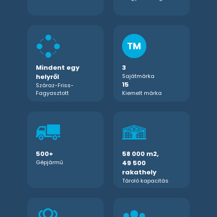
Mindent egy
Mindent egy
3
3
helyről
helyről
Sajátmárka
Sajátmárka
15
15
Száraz-Friss-
Száraz-Friss-
Fagyasztott
Fagyasztott
Kiemelt márka
Kiemelt márka
500+
500+
58 000 m2,
58 000 m2,
Gépjármű
Gépjármű
49 500
49 500
rakathely
rakathely
Tároló kapacitás
Tároló kapacitás