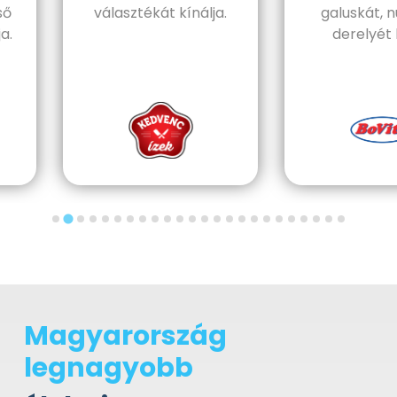
választékát kínálja.
galuskát, nudl
derelyét kín
Magyarország
legnagyobb