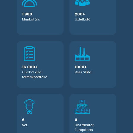
1 980
1 980
200+
200+
Munkatárs
Munkatárs
Üzletkötő
Üzletkötő
16 000+
16 000+
1000+
1000+
Cikkből álló
Cikkből álló
Beszállító
Beszállító
termékportfólió
termékportfólió
6
6
8
8
Séf
Séf
Disztribútor
Disztribútor
Európában
Európában