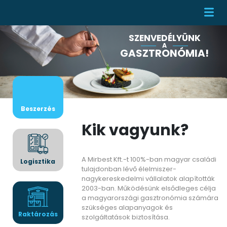
SZENVEDÉLYÜNK
A
GASZTRONÓMIA!
Beszerzés
Kik vagyunk?
A Mirbest Kft.-t 100%-ban magyar családi
Logisztika
tulajdonban lévő élelmiszer-
nagykereskedelmi vállalatok alapították
2003-ban. Működésünk elsődleges célja
a magyarországi gasztronómia számára
szükséges alapanyagok és
Raktározás
szolgáltatások biztosítása.