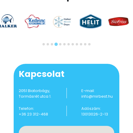
Kapcsolat
2051 Biatorbágy,
E-mail:
Tormásrét utca 1.
info@mirbest.hu
Telefon:
Adószám:
+36 23 312-468
13013026-2-13